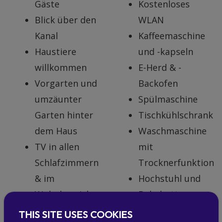
Gäste
Kostenloses
Blick über den
WLAN
Kanal
Kaffeemaschine
Haustiere
und -kapseln
willkommen
E-Herd & -
Vorgarten und
Backofen
umzäunter
Spülmaschine
Garten hinter
Tischkühlschrank
dem Haus
Waschmaschine
TV in allen
mit
Schlafzimmern
Trocknerfunktion
& im
Hochstuhl und
Wohnbereich
Babybett
Stauraum für
THIS SITE USES COOKIES