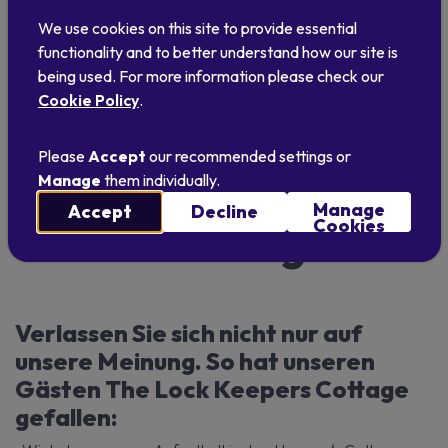
Sportausrüstung
We use cookies on this site to provide essential
functionality and to better understand how our site is
being used. For more information please check our
Cookie Policy
.
Jetzt online buchen
Please
Accept
our recommended settings or
Manage
them individually.
Manage
Accept
Decline
Cookies
Gästemeinungen
Verlassen Sie sich nicht nur auf
unsere Meinung. So hat unseren
Gästen The Lock Keepers Cottage
gefallen: